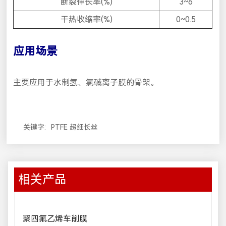
断裂伸长率(%)
3~6
干热收缩率(%)
0~0.5
应用场景
主要应用于水制氢、氯碱离子膜的骨架。
关键字:
PTFE 超细长丝
相关产品
聚四氟乙烯车削膜
P