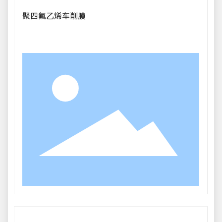
聚四氟乙烯车削膜
P